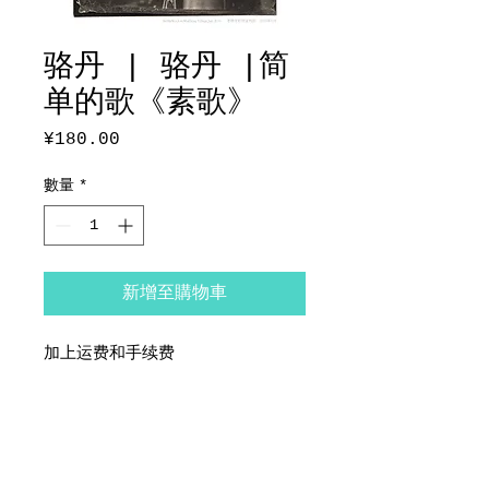
骆丹 | 骆丹 |简
单的歌《素歌》
¥180.00
價
格
數量
*
新增至購物車
加上运费和手续费
产品信息
Simple Song 《素歌》
摄影：骆丹