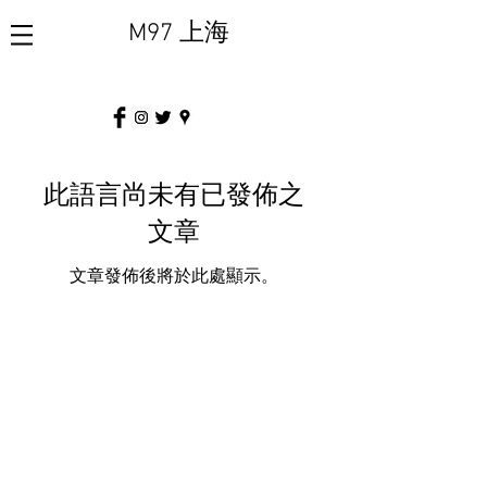
M97 上海
此語言尚未有已發佈之
文章
文章發佈後將於此處顯示。
M97 画廊 & M97 项目空间
中国上海市昌平路363号4号楼1楼及2
楼 200041