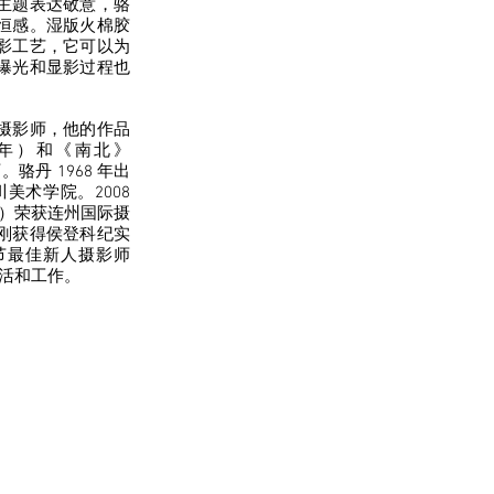
主题表达敬意，骆
恒感。湿版火棉胶
影工艺，它可以为
曝光和显影过程也
摄影师，他的作品
6 年）和《南北》
骆丹 1968 年出
川美术学院。2008
年）荣获连州国际摄
刚获得侯登科纪实
节最佳新人摄影师
生活和工作。