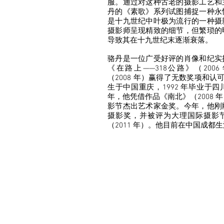
服。通过对这种古老的摄影工艺和
丹的《素歌》系列试图捕捉一种永
是十九世纪中叶极为流行的一种摄
摄影师呈现精致的细节，但繁琐的
导致其在十九世纪末逐渐衰落。
骆丹是一位广受好评的肖像和纪实
《在路上——318公路》（200
（2008 年）赢得了无数奖项和认可。
生于中国重庆，1992 年毕业于四
年，他凭借作品《南北》（2008 
影节杰出艺术家金奖。今年，他刚
摄影奖，并被评为大理国际摄影
（2011 年）。他目前在中国成都