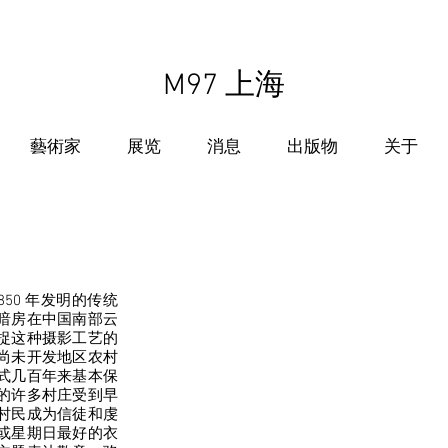
M97 上海
藝術家
展览
消息
出版物
关于
50 年发明的传统
暗房在中国南部云
捉这种摄影工艺的
尚未开发地区农村
式几百年来基本保
的许多村庄受到早
村民成为信徒和虔
或星期日最好的衣