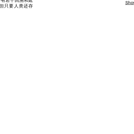
会有若干回溯和延
Sho
但只要人类还存