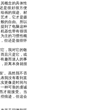
表其概念的具体性
还是很好很方便
、绘画的痕迹、材
是艺术，它才是摄
女般的自由。所以
又提到了电脑这种
工机器也带有很强
入为主的习惯性概
”，但还是值得怀
到它，我对它的敬
，而且只是它，或
件有趣而迷人的事
力，距离本身就很
假”。虽然我不否
代表我没有看到直
现实更像是时间与
合一种可靠的虔诚
东西才能接受。当
某些痕迹，但这会