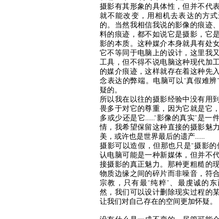
摄影有其形象的具体性，但并不代
就不能改变，用相机去表达的方式
的。当然我相信我说的影像的痕迹
料的痕迹，都不如说它是摄影，它
影的本质。这种媒介本身就具有处
它不等同于电脑上的设计，这里我
工具，但不得不说电脑这种现代加
的媒介痕迹，这样就存在着这种先
念表达的弊端。电脑可以“真假难辨
疑的。
所以我在以往的摄影经验中没有用
畏多于对它的尊重，因为它就是它
多或少还是它……“影像的真实”是一
情，我希望保留这种直接的摄影魅
美，或许也是世界最后的遗产……
摄影可以造假，但那也只是“摄影的
认电脑可能是一种新媒体，但并不
接摄影的真正魅力。那种更粗糙的
物质边缘之间的碎片而非噪音，符
宗教，只有最“纯粹”、最虔诚的
然，我们可以设计删除现实过程的
让我们对自己存在的空间更加怀疑。