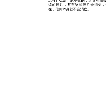
没有什么是一成不变的，尽管可能
续的碎片，甚至这些碎片会消失，
在，信仰本身就不会消亡。