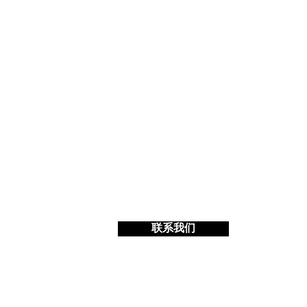
联系我们
M97 画廊 & M97 项目空间
中国上海市昌平路363号4号楼1楼及2楼 200041
电话. (+8621) 6266 1597 邮箱.
info@m97gallery.com