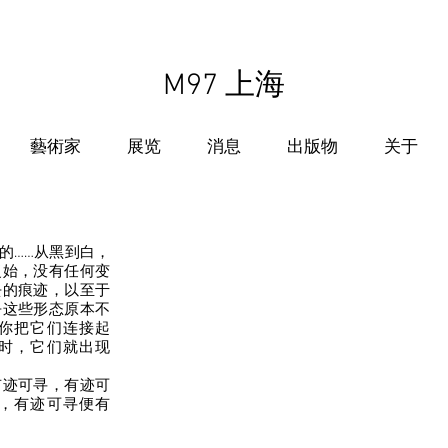
M97 上海
藝術家
展览
消息
出版物
关于
的……从黑到白，
复始，没有任何变
去的痕迹，以至于
乎这些形态原本不
你把它们连接起
时，它们就出现
有迹可寻，有迹可
，有迹可寻便有